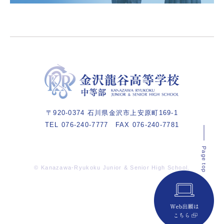
〒920-0374 石川県金沢市上安原町169-1
TEL 076-240-7777
FAX 076-240-7781
Page top
© Kanazawa-Ryukoku Junior & Senior High School.