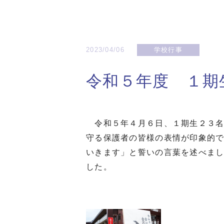
2023/04/06
学校行事
令和５年度 １期
令和５年４月６日、１期生２３名
守る保護者の皆様の表情が印象的
いきます」と誓いの言葉を述べま
した。